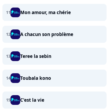
Mon amour, ma chérie
11
A chacun son problème
12
Teree la sebin
13
Toubala kono
14
C'est la vie
15