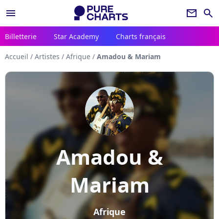
menu
newsletter
search
Billetterie
Star Academy
Charts français
Accueil
/
Artistes
/
Afrique
/
Amadou & Mariam
Amadou &
Mariam
Afrique