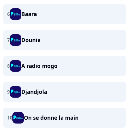
Baara
6
Dounia
7
A radio mogo
8
Djandjola
9
On se donne la main
10