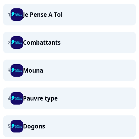
Je Pense A Toi
1
Combattants
2
Mouna
3
Pauvre type
4
Dogons
5