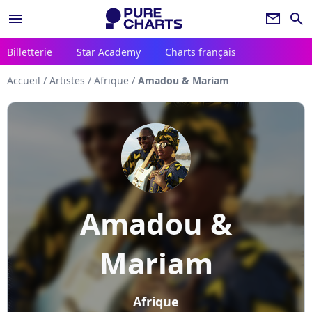
menu
newsletter
search
Billetterie
Star Academy
Charts français
Accueil
/
Artistes
/
Afrique
/
Amadou & Mariam
Amadou &
Mariam
Afrique