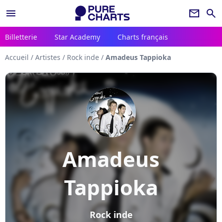
menu
newsletter
search
Billetterie
Star Academy
Charts français
Accueil
/
Artistes
/
Rock inde
/
Amadeus Tappioka
Amadeus
Tappioka
Rock inde