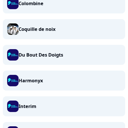
Colombine
Coquille de noix
Du Bout Des Doigts
Harmonyx
Interim