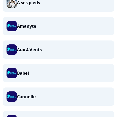
A ses pieds
Amanyte
Aux 4 Vents
Babel
Cannelle