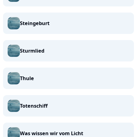
Steingeburt
Sturmlied
Thule
Totenschiff
Was wissen wir vom Licht