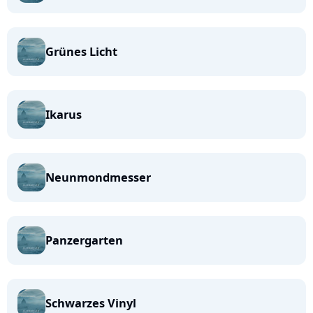
Grünes Licht
Ikarus
Neunmondmesser
Panzergarten
Schwarzes Vinyl