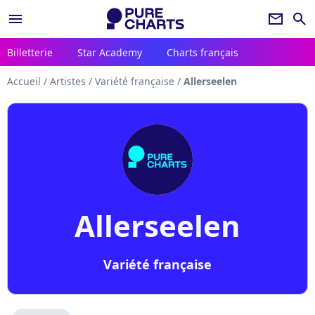
menu
newsletter
search
Billetterie
Star Academy
Charts français
Accueil
/
Artistes
/
Variété française
/
Allerseelen
Allerseelen
Variété française