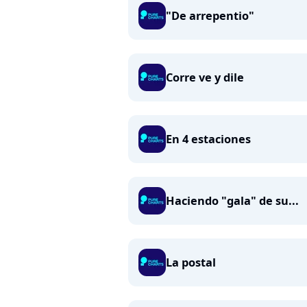
"De arrepentio"
Corre ve y dile
En 4 estaciones
Haciendo "gala" de su...
La postal