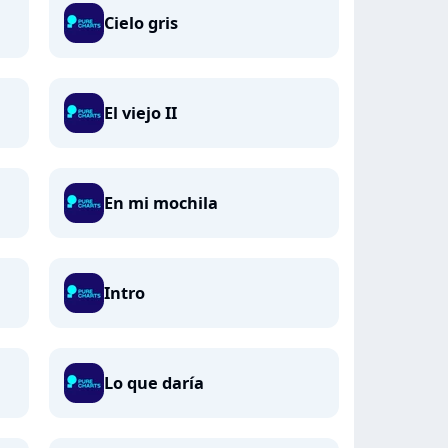
Cielo gris
El viejo II
En mi mochila
Intro
Lo que daría