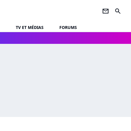
newsletter
search
TV ET MÉDIAS
FORUMS