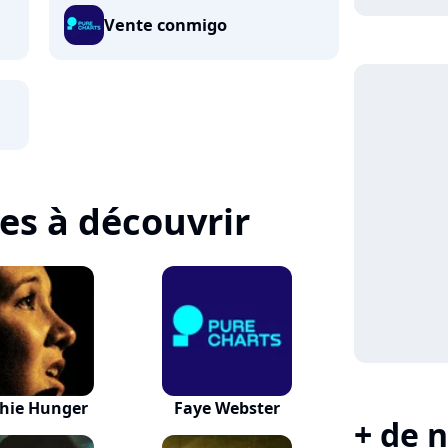
Vente conmigo
tes à découvrir
hie Hunger
Faye Webster
+ de n