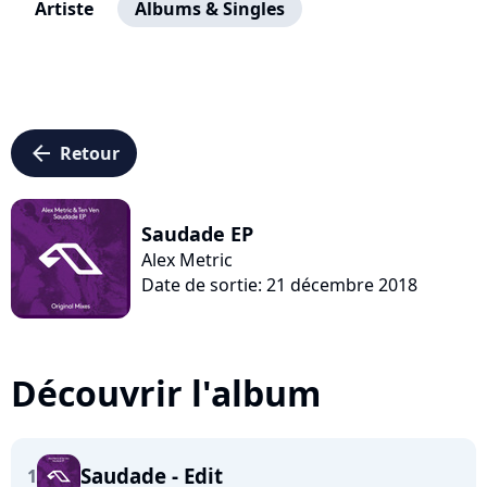
Artiste
Albums & Singles
arrow_left
Retour
Saudade EP
Alex Metric
Date de sortie: 21 décembre 2018
Découvrir l'album
Saudade - Edit
1