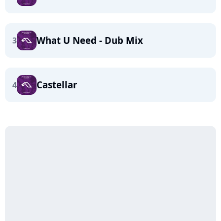
What U Need - Dub Mix
3
Castellar
4