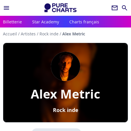
menu
newsletter
search
Billetterie
Star Academy
Charts français
Accueil
/
Artistes
/
Rock inde
/
Alex Metric
Alex Metric
Rock inde