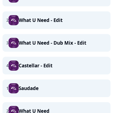
What U Need - Edit
2
What U Need - Dub Mix - Edit
3
Castellar - Edit
4
Saudade
1
What U Need
2