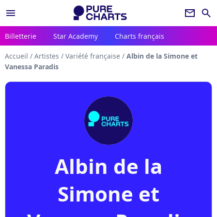
menu
newsletter
search
Billetterie
Star Academy
Charts français
Accueil
/
Artistes
/
Variété française
/
Albin de la Simone et
Vanessa Paradis
Albin de la
Simone et