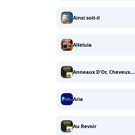
Ainsi soit-il
Alleluia
Anneaux D'Or, Cheveux...
Aria
Au Revoir