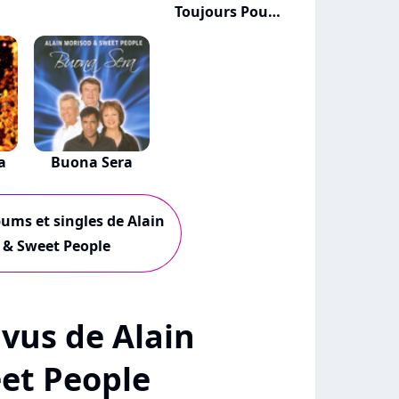
Toujours Pour
Quelq...
a
Buona Sera
bums et singles de Alain
 & Sweet People
+ vus de Alain
et People