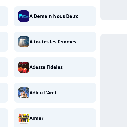
A Demain Nous Deux
À toutes les femmes
Adeste Fideles
Adieu L'Ami
Aimer