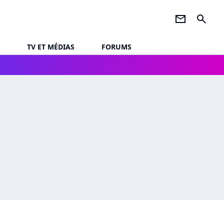
newsletter
search
TV ET MÉDIAS
FORUMS