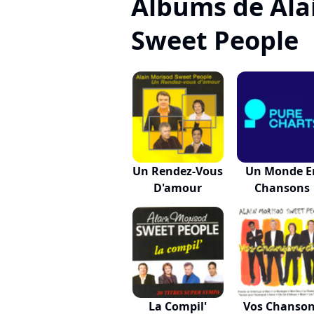
Albums de Ala
Sweet People
Un Rendez-Vous
Un Monde E
D'amour
Chansons
La Compil'
Vos Chanso