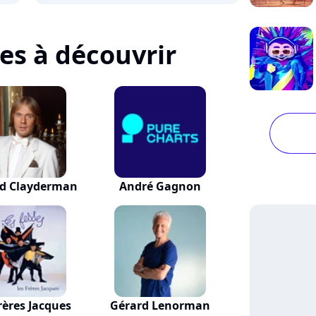
tes à découvrir
rd Clayderman
André Gagnon
rères Jacques
Gérard Lenorman