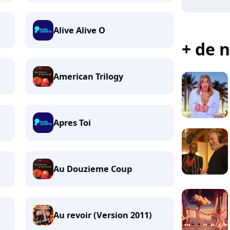
Alive Alive O
+ de n
American Trilogy
Apres Toi
Au Douzieme Coup
Au revoir (Version 2011)