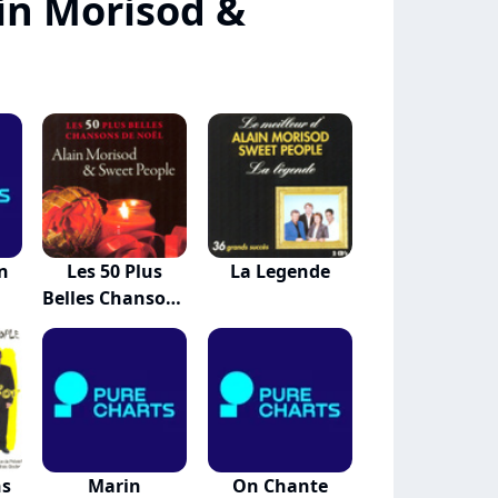
in Morisod &
n
Les 50 Plus
La Legende
Belles Chansons
D...
ns
Marin
On Chante