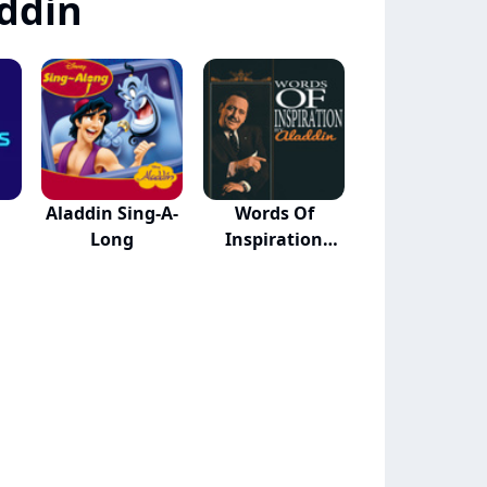
ddin
Aladdin Sing-A-
Words Of
Long
Inspiration
From The...