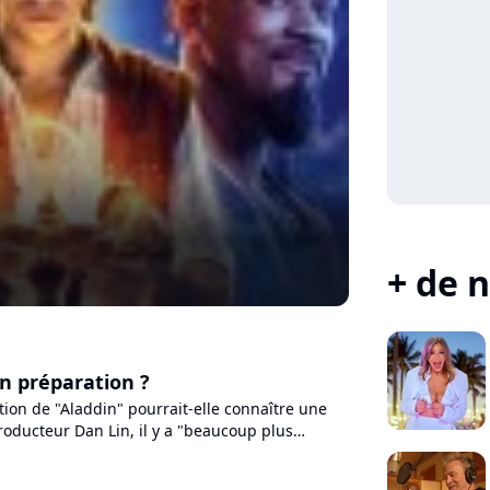
+ de n
en préparation ?
ction de "Aladdin" pourrait-elle connaître une
producteur Dan Lin, il y a "beaucoup plus
nter" autour...