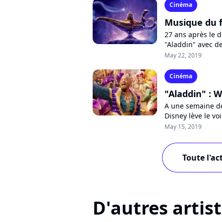
Cinéma
Musique du fi
27 ans après le d
"Aladdin" avec de
rêve bleu" ou "Pri
May 22, 2019
Cinéma
"Aladdin" : W
A une semaine de 
Disney lève le vo
Will Smith dans l
May 15, 2019
Toute l'ac
D'autres artis