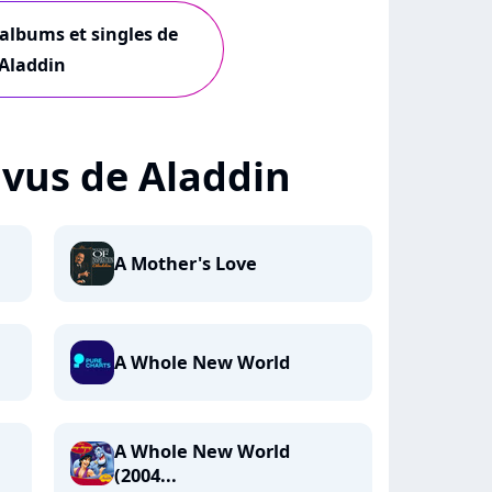
 albums et singles de
Aladdin
+ vus de Aladdin
A Mother's Love
A Whole New World
A Whole New World
(2004...