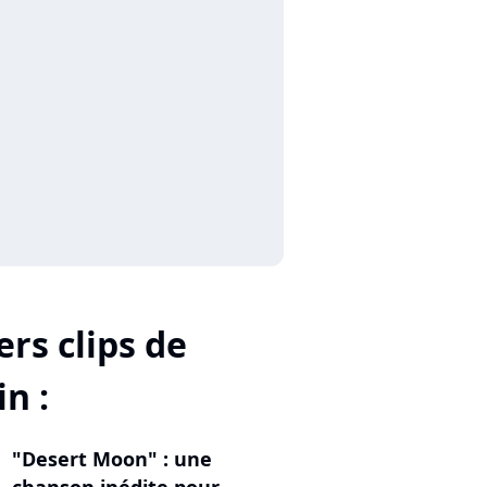
rs clips de
n :
"Desert Moon" : une
chanson inédite pour