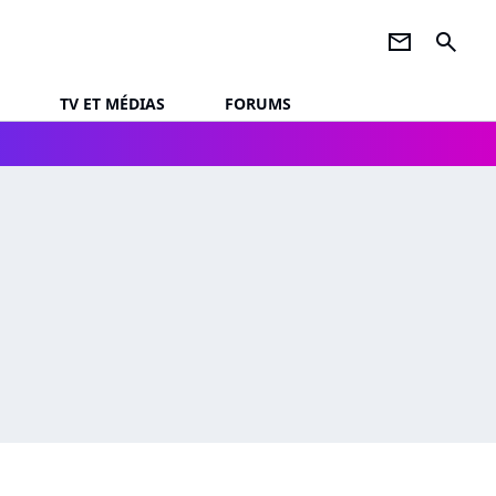
newsletter
search
TV ET MÉDIAS
FORUMS