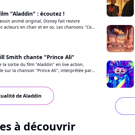
lm "Aladdin" : écoutez !
essin animé original, Disney fait revivre
s acteurs en chair et en os. Les chansons "Ce
nce Ali" sont...
ill Smith chante "Prince Ali"
la sortie du film "Aladdin" en live action,
ile sur la chanson "Prince Ali", interprétée par
a peau...
tualité de Aladdin
tes à découvrir