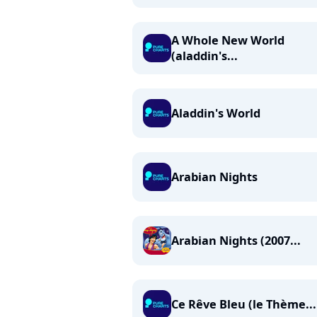
A Whole New World
(aladdin's...
Aladdin's World
Arabian Nights
Arabian Nights (2007...
Ce Rêve Bleu (le Thème...