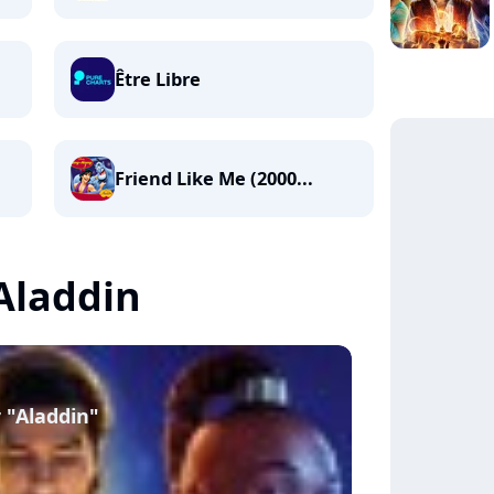
Être Libre
Friend Like Me (2000...
 Aladdin
 "Aladdin"