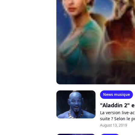
News musique
"Aladdin 2" 
La version live-a
suite ? Selon le 
d'histoires à raco
August 13, 2019