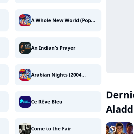
A Whole New World (Pop...
An Indian's Prayer
Arabian Nights (2004...
Dernie
Ce Rêve Bleu
Aladdi
player2
Come to the Fair