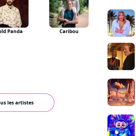
old Panda
Caribou
us les artistes