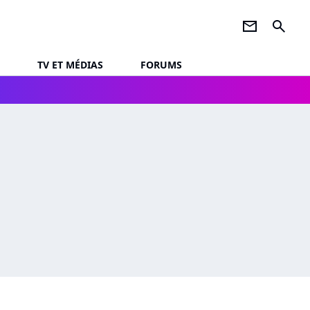
newsletter
search
TV ET MÉDIAS
FORUMS