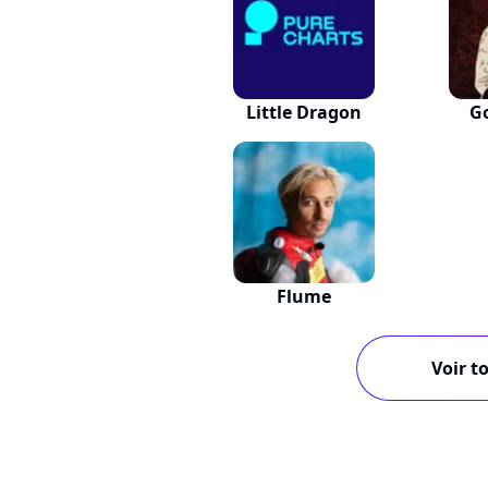
Little Dragon
G
Flume
Voir to