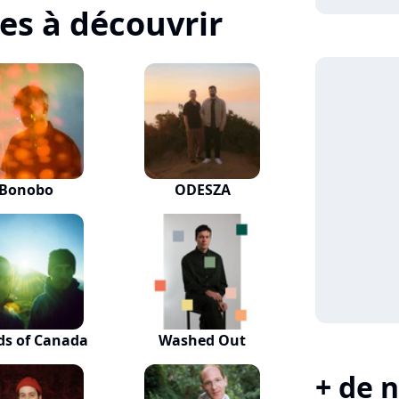
tes à découvrir
Bonobo
ODESZA
ds of Canada
Washed Out
+ de n