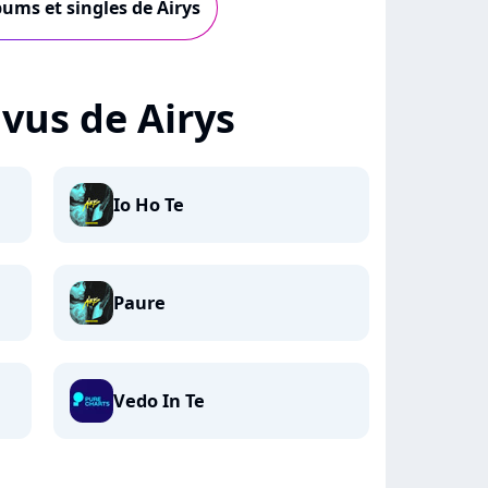
bums et singles de Airys
+ vus de Airys
Io Ho Te
Paure
Vedo In Te