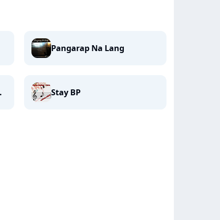
Pangarap Na Lang
.
Stay BP