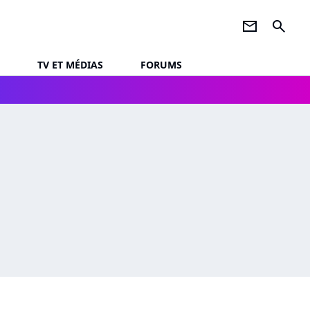
newsletter
search
TV ET MÉDIAS
FORUMS