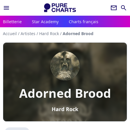
menu
newsletter
search
Billetterie
Star Academy
Charts français
Accueil
/
Artistes
/
Hard Rock
/
Adorned Brood
Adorned Brood
Hard Rock