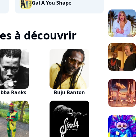
Gal A You Shape
tes à découvrir
abba Ranks
Buju Banton