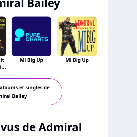
iral Bailey
it
Mi Big Up
Mi Big Up
...
 albums et singles de
iral Bailey
+ vus de Admiral