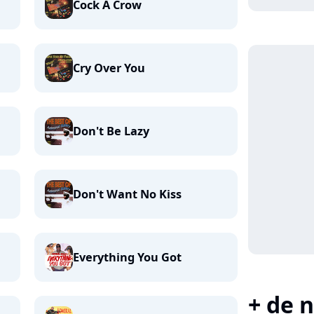
Cock A Crow
Cry Over You
Don't Be Lazy
Don't Want No Kiss
Everything You Got
+ de n