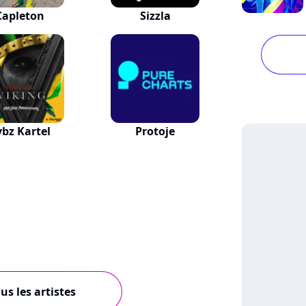
Capleton
Sizzla
ybz Kartel
Protoje
us les artistes