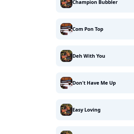
Champion Bubbler
Com Pon Top
Deh With You
Don't Have Me Up
Easy Loving