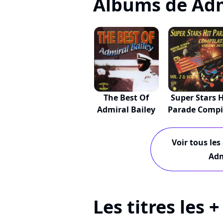
Albums de Adm
The Best Of
Super Stars H
Admiral Bailey
Parade Compil
Voir tous les
Adm
Les titres les 