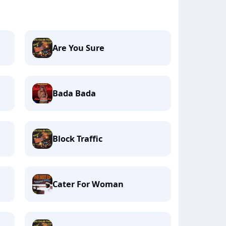
Are You Sure
Bada Bada
Block Traffic
Cater For Woman