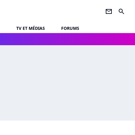
newsletter
search
TV ET MÉDIAS
FORUMS