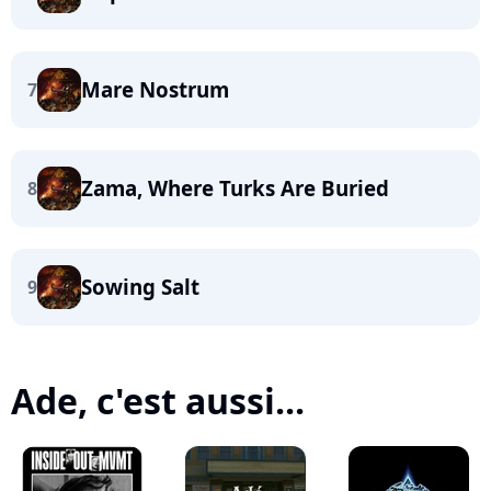
Mare Nostrum
7
Zama, Where Turks Are Buried
8
Sowing Salt
9
Ade, c'est aussi...