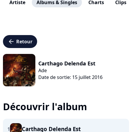
Artiste
Albums & Singles
Charts
Clips
arrow_left
Retour
Carthago Delenda Est
Ade
Date de sortie: 15 juillet 2016
Découvrir l'album
Carthago Delenda Est
1