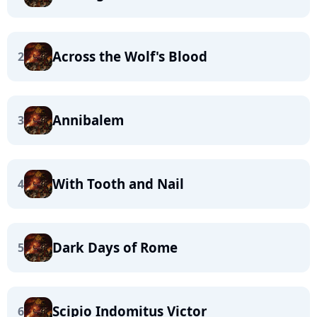
Across the Wolf's Blood
2
Annibalem
3
With Tooth and Nail
4
Dark Days of Rome
5
Scipio Indomitus Victor
6