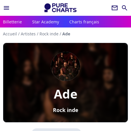
menu
newsletter
search
Billetterie
Star Academy
Charts français
Accueil
/
Artistes
/
Rock inde
/
Ade
Ade
Rock inde