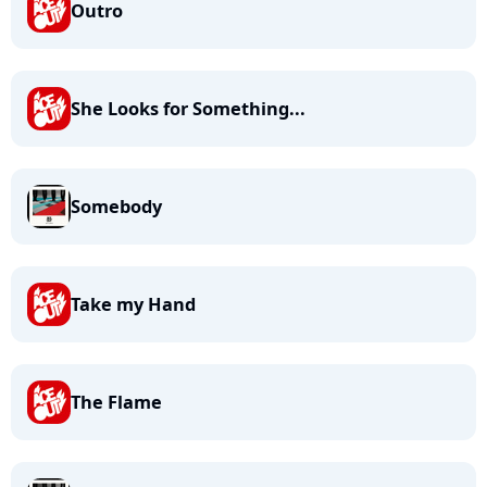
Outro
She Looks for Something...
Somebody
Take my Hand
The Flame