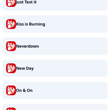
Just Test it
Kiss is Burning
Neverdown
New Day
On & On