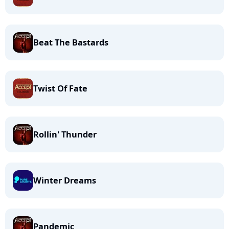
Beat The Bastards
Twist Of Fate
Rollin' Thunder
Winter Dreams
Pandemic