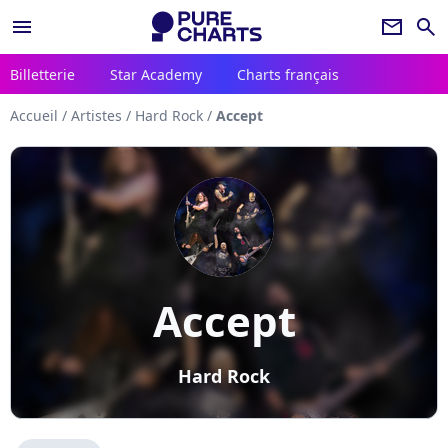
menu
newsletter
search
Billetterie
Star Academy
Charts français
Accueil
/
Artistes
/
Hard Rock
/
Accept
Accept
Hard Rock