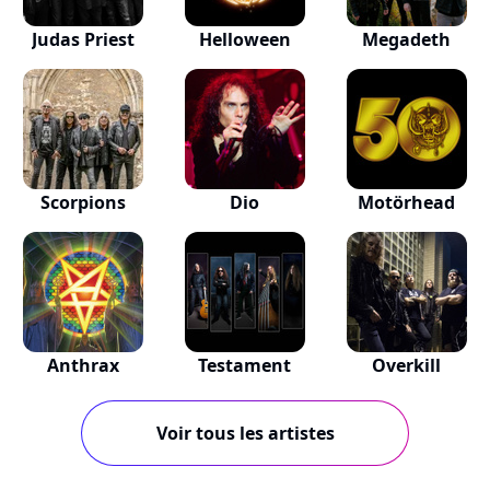
Judas Priest
Helloween
Megadeth
Scorpions
Dio
Motörhead
Anthrax
Testament
Overkill
Voir tous les artistes