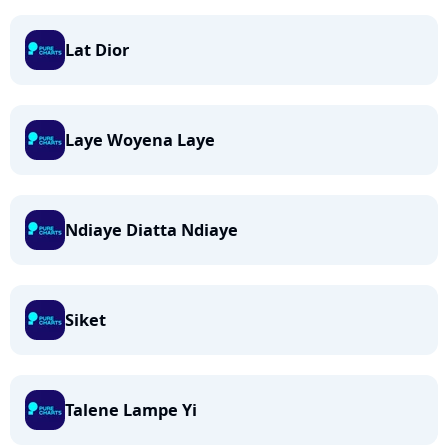
Lat Dior
Laye Woyena Laye
Ndiaye Diatta Ndiaye
Siket
Talene Lampe Yi