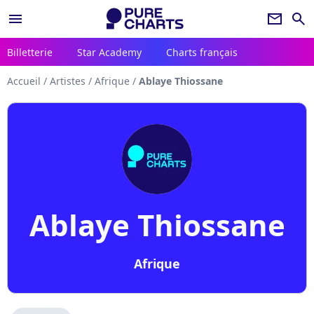
menu
newsletter
search
Billetterie
Star Academy
Charts français
Accueil
/
Artistes
/
Afrique
/
Ablaye Thiossane
Ablaye Thiossane
Afrique