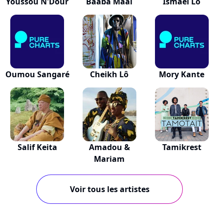
Youssou N'Dour
Baaba Maal
Ismaël Lô
Oumou Sangaré
Cheikh Lô
Mory Kante
Salif Keita
Amadou &
Tamikrest
Mariam
Voir tous les artistes