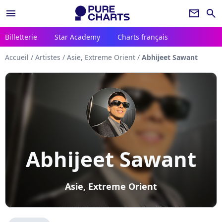
menu
newsletter
search
Billetterie
Star Academy
Charts français
Accueil
/
Artistes
/
Asie, Extreme Orient
/
Abhijeet Sawant
Abhijeet Sawant
Asie, Extreme Orient