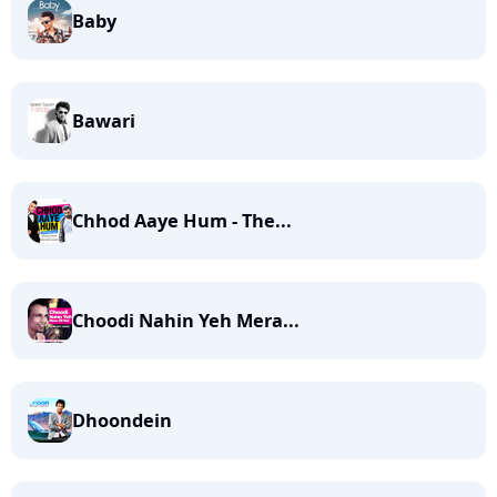
Baby
Bawari
Chhod Aaye Hum - The...
Choodi Nahin Yeh Mera...
Dhoondein