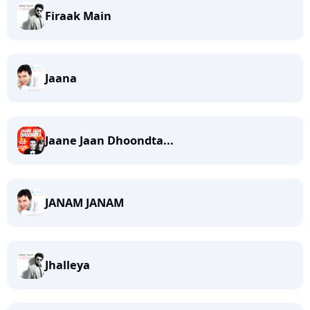
Firaak Main
Jaana
Jaane Jaan Dhoondta...
JANAM JANAM
Jhalleya