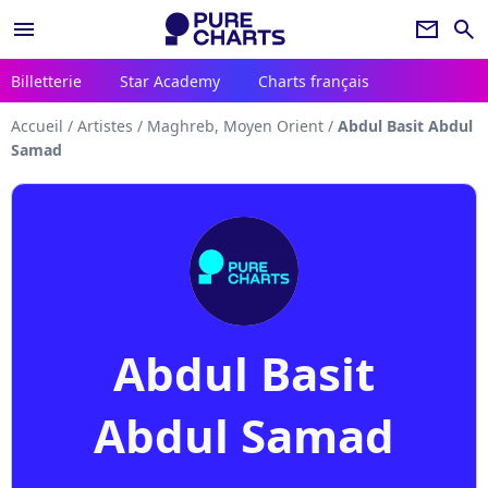
menu
newsletter
search
Billetterie
Star Academy
Charts français
Accueil
/
Artistes
/
Maghreb, Moyen Orient
/
Abdul Basit Abdul
Samad
Abdul Basit
Abdul Samad