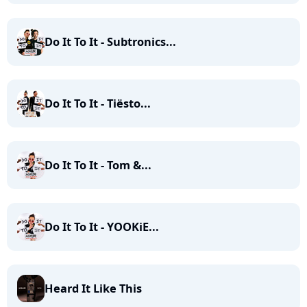
Do It To It - Subtronics...
Do It To It - Tiësto...
Do It To It - Tom &...
Do It To It - YOOKiE...
Heard It Like This