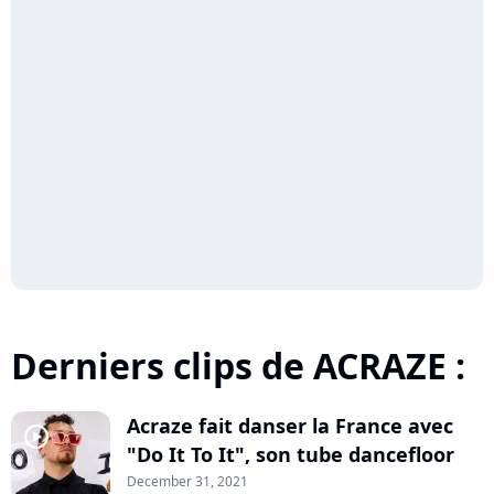
Derniers clips de ACRAZE :
Acraze fait danser la France avec
player2
"Do It To It", son tube dancefloor
December 31, 2021