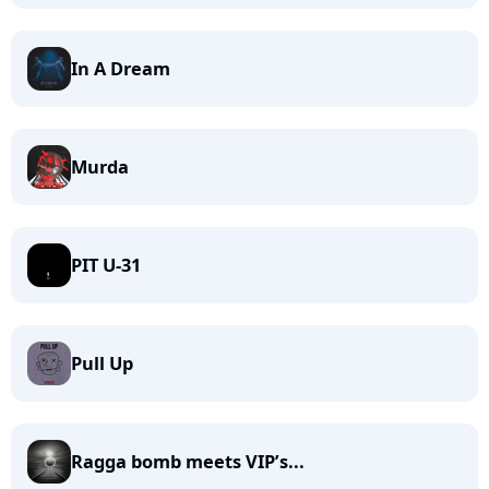
In A Dream
Murda
PIT U-31
Pull Up
Ragga bomb meets VIP’s...