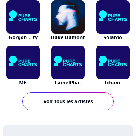
Gorgon City
Duke Dumont
Solardo
MK
CamelPhat
Tchami
Voir tous les artistes