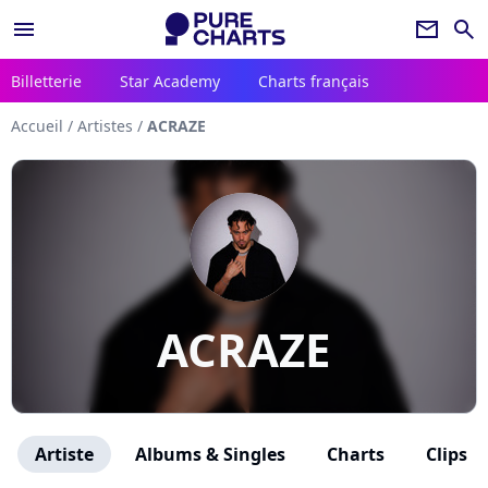
menu
newsletter
search
Billetterie
Star Academy
Charts français
Accueil
/
Artistes
/
ACRAZE
ACRAZE
Artiste
Albums & Singles
Charts
Clips