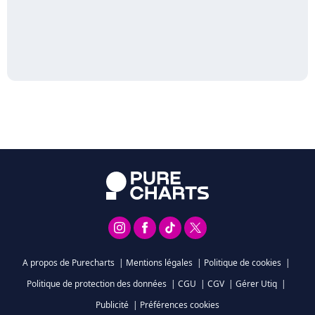
A propos de Purecharts
|
Mentions légales
|
Politique de cookies
|
Politique de protection des données
|
CGU
|
CGV
|
Gérer Utiq
|
Publicité
|
Préférences cookies