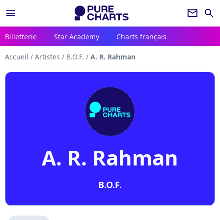
menu
newsletter
search
Billetterie
Star Academy
Charts français
Accueil
/
Artistes
/
B.O.F.
/
A. R. Rahman
A. R. Rahman
B.O.F.