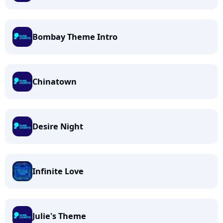
Bombay Theme Intro
Chinatown
Desire Night
Infinite Love
Julie's Theme