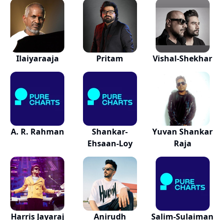
Ilaiyaraaja
Pritam
Vishal-Shekhar
A. R. Rahman
Shankar-
Yuvan Shankar
Ehsaan-Loy
Raja
Harris Jayaraj
Anirudh
Salim-Sulaiman