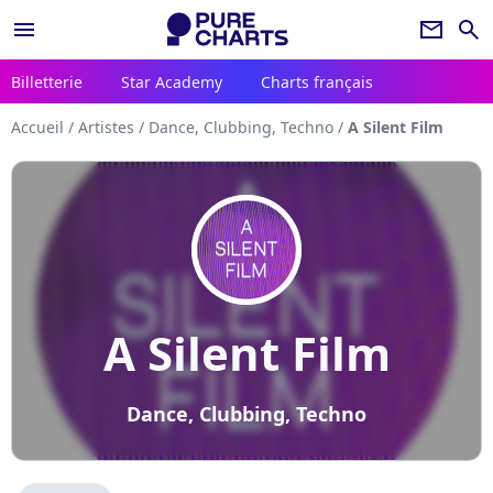
menu
newsletter
search
Billetterie
Star Academy
Charts français
Accueil
/
Artistes
/
Dance, Clubbing, Techno
/
A Silent Film
A Silent Film
Dance, Clubbing, Techno