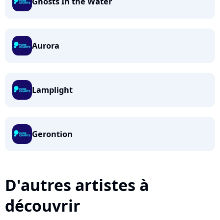
Ghosts In the Water
Aurora
Lamplight
Gerontion
D'autres artistes à
découvrir