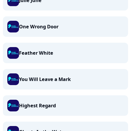
Julie June
One Wrong Door
Feather White
You Will Leave a Mark
Highest Regard