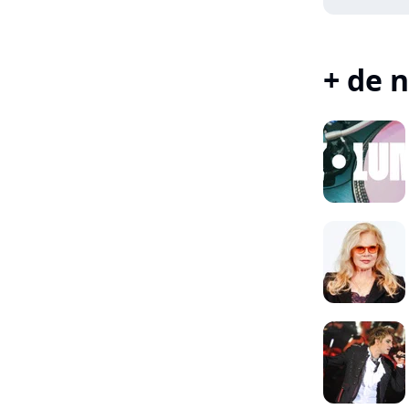
+ de n