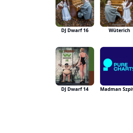
DJ Dwarf 16
Wüterich
DJ Dwarf 14
Madman Szpi