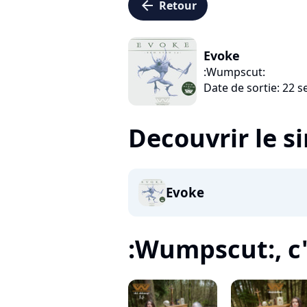
arrow_left
Retour
Evoke
:Wumpscut:
Date de sortie: 22 
Decouvrir le s
Evoke
:Wumpscut:, c'e