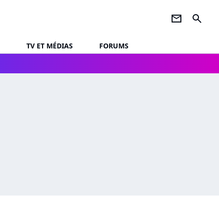
newsletter
search
TV ET MÉDIAS
FORUMS