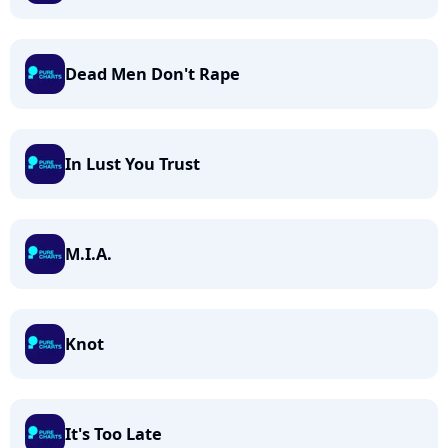
Dead Men Don't Rape
In Lust You Trust
M.I.A.
Knot
It's Too Late