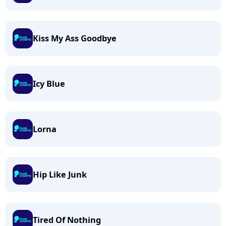
Kiss My Ass Goodbye
Icy Blue
Lorna
Hip Like Junk
Tired Of Nothing