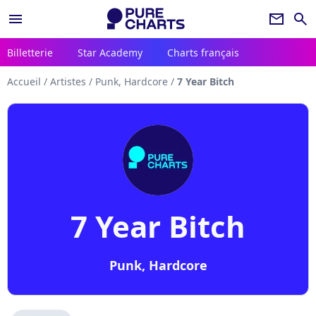
menu
newsletter
search
Billetterie
Star Academy
Charts français
Accueil
/
Artistes
/
Punk, Hardcore
/
7 Year Bitch
7 Year Bitch
Punk, Hardcore