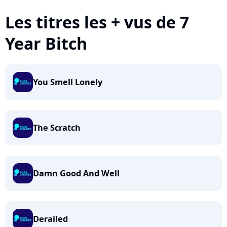
Les titres les + vus de 7
Year Bitch
You Smell Lonely
The Scratch
Damn Good And Well
Derailed