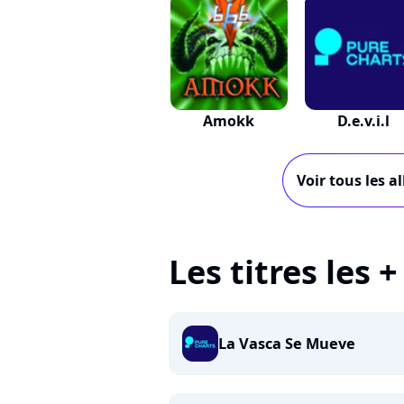
Amokk
D.e.v.i.l
Voir tous les a
Les titres les 
La Vasca Se Mueve