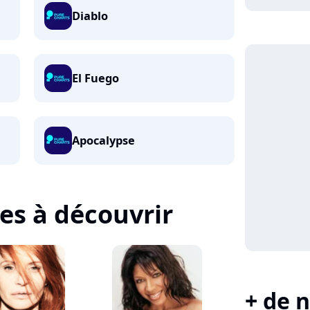
Diablo
El Fuego
Apocalypse
tes à découvrir
+ de n