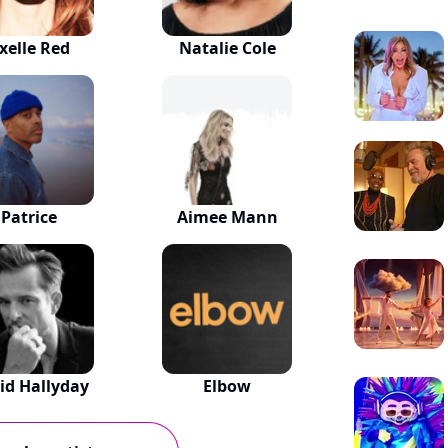
xelle Red
Natalie Cole
Patrice
Aimee Mann
id Hallyday
Elbow