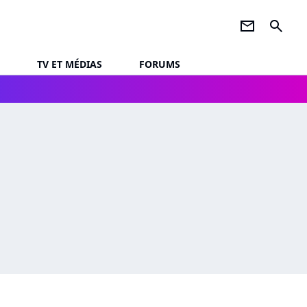
newsletter
search
TV ET MÉDIAS
FORUMS