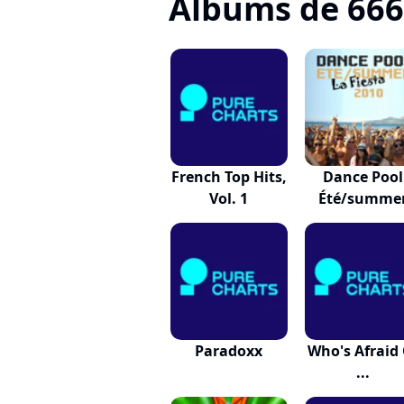
Albums de 666
French Top Hits,
Dance Pool
Vol. 1
Été/summe
2010 La...
Paradoxx
Who's Afraid
...