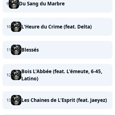
Du Sang du Marbre
9
L'Heure du Crime (feat. Delta)
10
Blessés
11
Bois L'Abbée (feat. L'émeute, 6-45,
12
Latino)
Les Chaines de L'Esprit (feat. Jaeyez)
13