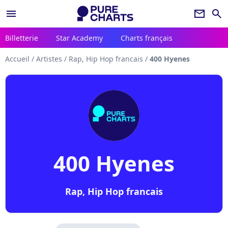
menu
newsletter
search
Billetterie
Star Academy
Charts français
Accueil
/
Artistes
/
Rap, Hip Hop francais
/
400 Hyenes
400 Hyenes
Rap, Hip Hop francais