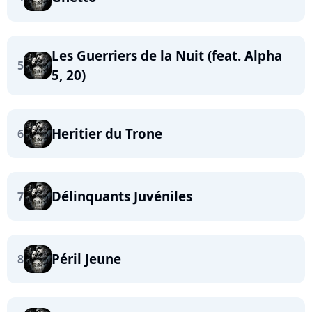
Les Guerriers de la Nuit (feat. Alpha
5
5, 20)
Heritier du Trone
6
Délinquants Juvéniles
7
Péril Jeune
8