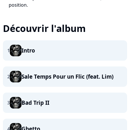
position.
Découvrir l'album
Intro
1
Sale Temps Pour un Flic (feat. Lim)
2
Bad Trip II
3
Ghetto
4