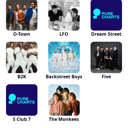
O-Town
LFO
Dream Street
B2K
Backstreet Boys
Five
S Club 7
The Monkees