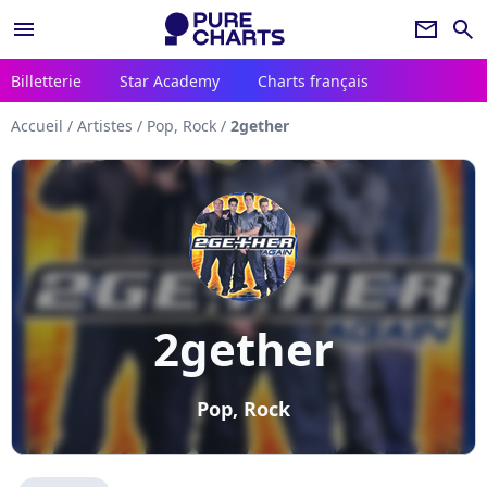
menu
newsletter
search
Billetterie
Star Academy
Charts français
Accueil
/
Artistes
/
Pop, Rock
/
2gether
2gether
Pop, Rock