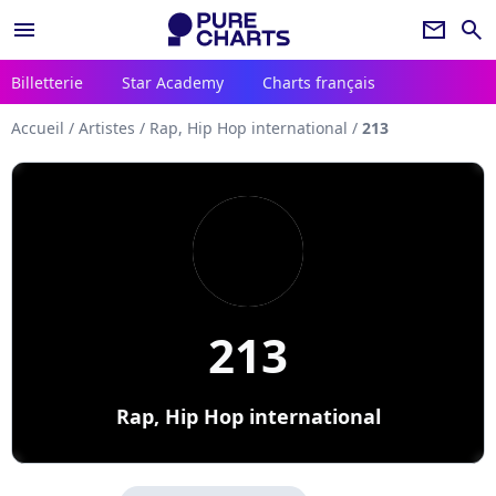
menu
newsletter
search
Billetterie
Star Academy
Charts français
Accueil
/
Artistes
/
Rap, Hip Hop international
/
213
213
Rap, Hip Hop international