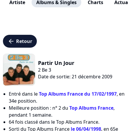
Artiste
Albums & Singles
Charts
Actuali
arrow_left
Retour
Partir Un Jour
2 Be 3
Date de sortie: 21 décembre 2009
Entré dans le
Top Albums France du 17/02/1997
, en
34e position.
Meilleure position : n° 2 du
Top Albums France
,
pendant 1 semaine.
64 fois classé dans le Top Albums France.
Sorti du Top Albums France
le 06/04/1998
, en 65e