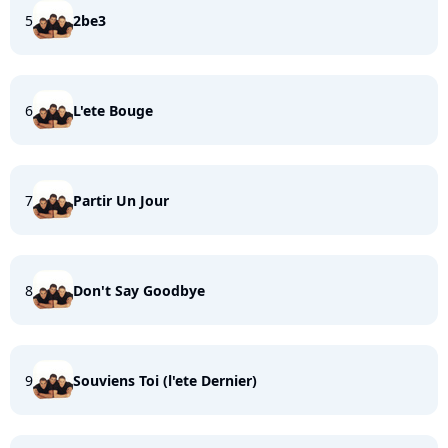
5
2be3
6
L'ete Bouge
7
Partir Un Jour
8
Don't Say Goodbye
9
Souviens Toi (l'ete Dernier)