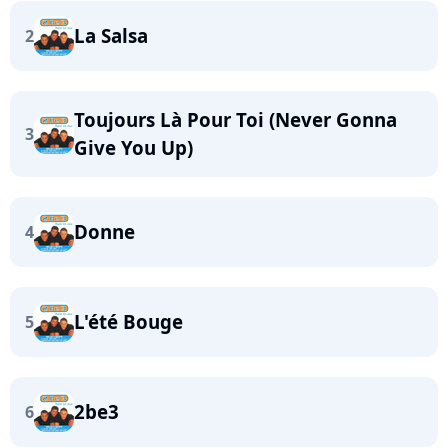
La Salsa
2
Toujours Là Pour Toi (Never Gonna
3
Give You Up)
Donne
4
L'été Bouge
5
2be3
6