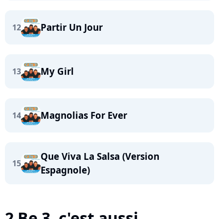
Partir Un Jour
12
My Girl
13
Magnolias For Ever
14
Que Viva La Salsa (Version
15
Espagnole)
2 Be 3, c'est aussi...