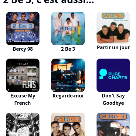
Partir un jour
Bercy 98
2 Be 3
Excuse My
Regarde-moi
Don't Say
French
Goodbye