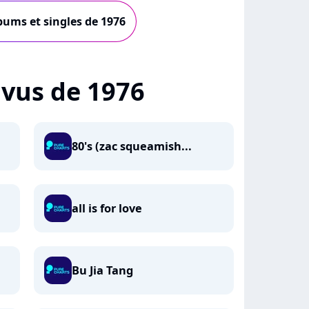
lbums et singles de 1976
+ vus de 1976
80's (zac squeamish...
all is for love
Bu Jia Tang