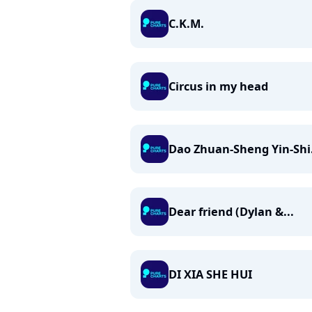
C.K.M.
Circus in my head
Dao Zhuan-Sheng Yin-Shi.
Dear friend (Dylan &...
DI XIA SHE HUI