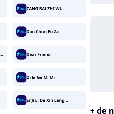
CANG BAI ZHI WU
Dan Chun Fu Za
..
Dear Friend
Di Er Ge Mi Mi
Er Ji Li De Xin Lang...
+ de n