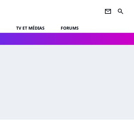
newsletter
search
TV ET MÉDIAS
FORUMS