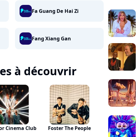
Fa Guang De Hai Zi
Fang Xiang Gan
tes à découvrir
or Cinema Club
Foster The People