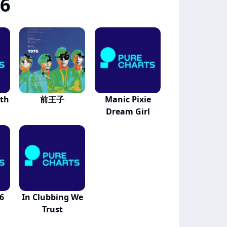
76
th
前王子
Manic Pixie
Dream Girl
6
In Clubbing We
Trust