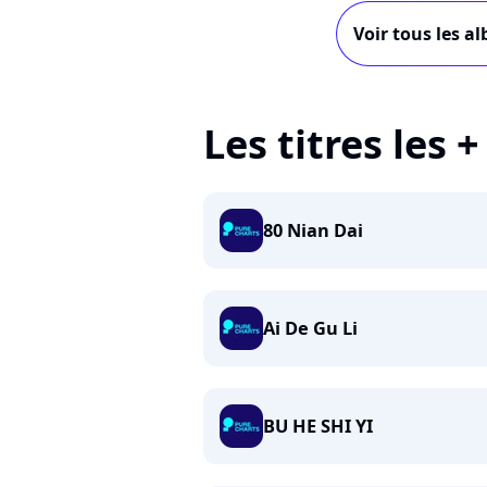
Voir tous les a
Les titres les 
80 Nian Dai
Ai De Gu Li
BU HE SHI YI