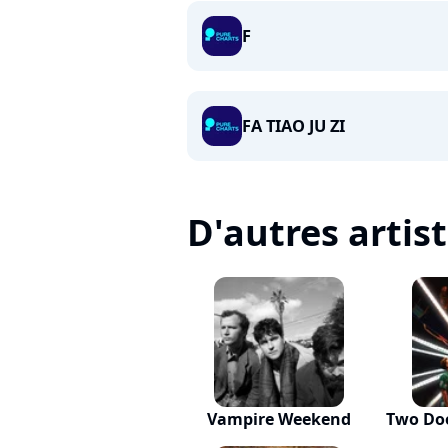
F
FA TIAO JU ZI
D'autres artis
Vampire Weekend
Two Do