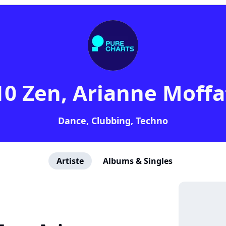
10 Zen, Arianne Moffa
Dance, Clubbing, Techno
Artiste
Albums & Singles