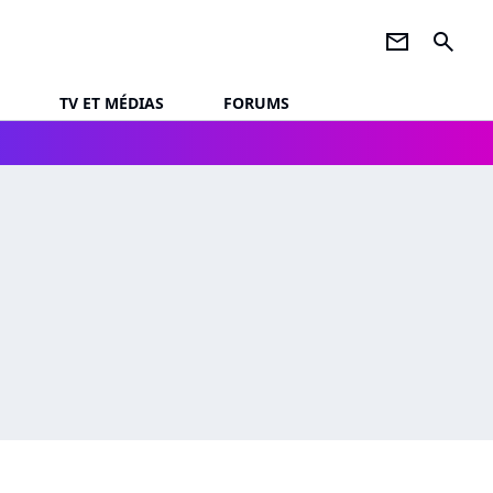
newsletter
search
TV ET MÉDIAS
FORUMS