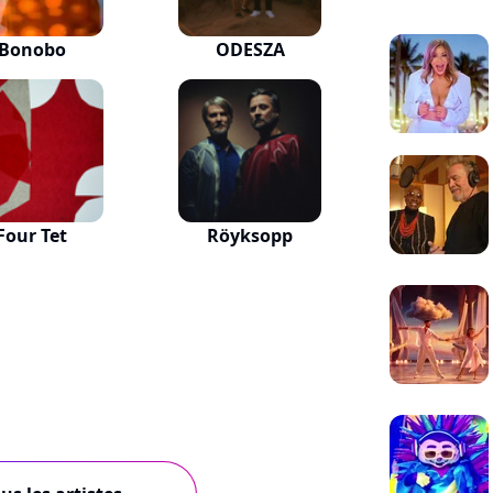
Bonobo
ODESZA
Four Tet
Röyksopp