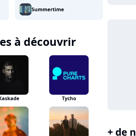
Summertime
tes à découvrir
Kaskade
Tycho
+ de n