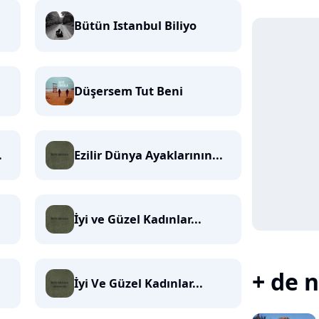
Bütün Istanbul Biliyo
Düşersem Tut Beni
.
Ezilir Dünya Ayaklarının...
İyi ve Güzel Kadınlar...
+ de n
İyi Ve Güzel Kadınlar...