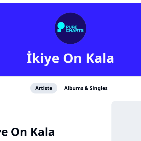
İkiye On Kala
Artiste
Albums & Singles
ye On Kala