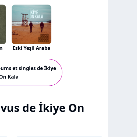
ün
Eski Yeşil Araba
bums et singles de İkiye
On Kala
+ vus de İkiye On