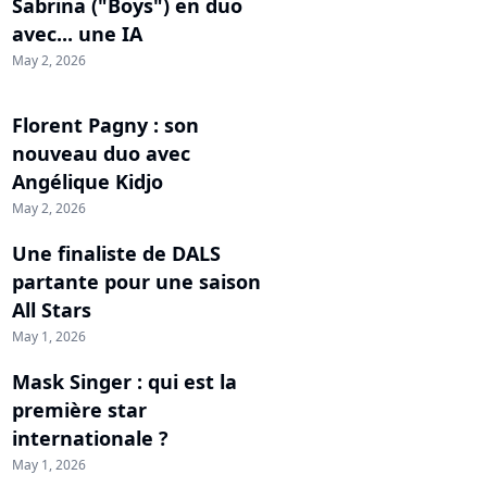
Sabrina ("Boys") en duo
avec... une IA
May 2, 2026
Florent Pagny : son
nouveau duo avec
Angélique Kidjo
May 2, 2026
Une finaliste de DALS
partante pour une saison
All Stars
May 1, 2026
Mask Singer : qui est la
première star
internationale ?
May 1, 2026