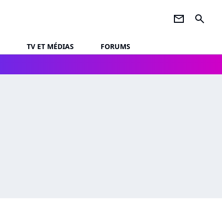
newsletter
search
TV ET MÉDIAS
FORUMS