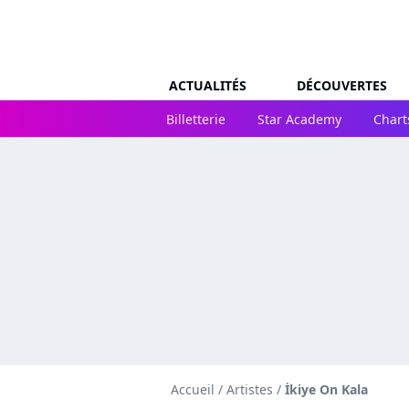
ACTUALITÉS
DÉCOUVERTES
Billetterie
Star Academy
Chart
Accueil
/
Artistes
/
İkiye On Kala