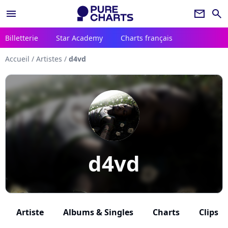
menu
newsletter
search
Billetterie
Star Academy
Charts français
Accueil
/
Artistes
/
d4vd
d4vd
Artiste
Albums & Singles
Charts
Clips