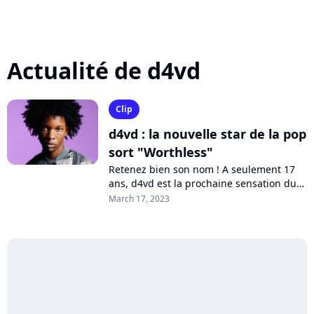
Actualité de d4vd
Clip
d4vd : la nouvelle star de la pop
sort "Worthless"
Retenez bien son nom ! A seulement 17
ans, d4vd est la prochaine sensation du
pop-rock alternatif. A la tête d'un
March 17, 2023
immense succès avec "Romantic
Homicide"...