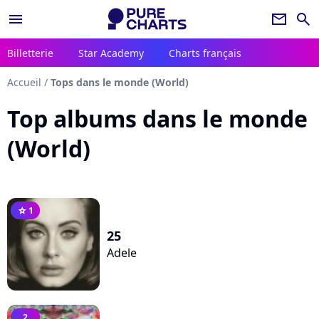
menu
newsletter
search
Billetterie
Star Academy
Charts français
Accueil
/
Tops dans le monde (World)
Top albums dans le monde
(World)
1
star
25
Adele
2