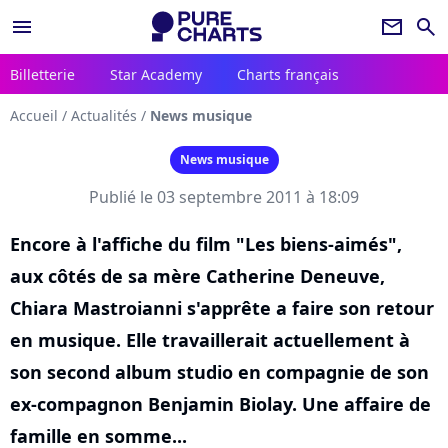
menu
newsletter
search
Billetterie
Star Academy
Charts français
Accueil
/
Actualités
/
News musique
News musique
Publié le 03 septembre 2011 à 18:09
Encore à l'affiche du film "Les biens-aimés",
aux côtés de sa mère Catherine Deneuve,
Chiara Mastroianni s'apprête a faire son retour
en musique. Elle travaillerait actuellement à
son second album studio en compagnie de son
ex-compagnon Benjamin Biolay. Une affaire de
famille en somme...