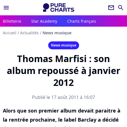
menu
newsletter
search
Billetterie
Star Academy
Charts français
Accueil
/
Actualités
/
News musique
News musique
Thomas Marfisi : son
album repoussé à janvier
2012
Publié le 17 août 2011 à 16:07
Alors que son premier album devait paraitre à
la rentrée prochaine, le label Barclay a décidé