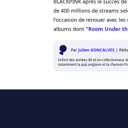
BLACKPINK après le succès de
de 400 millions de streams selo
l'occasion de renouer avec les 
albums dont
"Room Under the
Par
Julien GONCALVES
|
Réda
Enfant des années 80 et ex-collectionneur de 
notamment la pop anglaise et la chanson fra