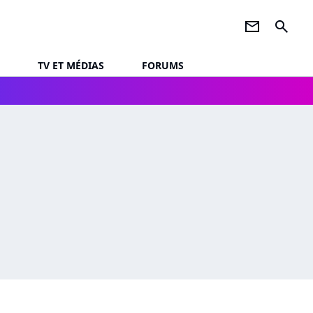
newsletter
search
TV ET MÉDIAS
FORUMS