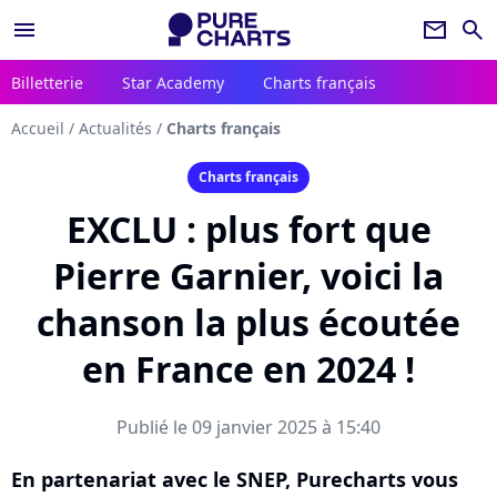
menu
newsletter
search
Billetterie
Star Academy
Charts français
Accueil
/
Actualités
/
Charts français
Charts français
EXCLU : plus fort que
Pierre Garnier, voici la
chanson la plus écoutée
en France en 2024 !
Publié le 09 janvier 2025 à 15:40
En partenariat avec le SNEP, Purecharts vous