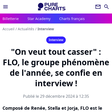
menu
newsletter
search
Billetterie
Star Academy
Charts français
Accueil
/
Actualités
/
Interview
Interview
"On veut tout casser" :
FLO, le groupe phénomène
de l'année, se confie en
interview !
Publié le 29 décembre 2024 à 12:35
Composé de Renée, Stella et Jorja, FLO est le