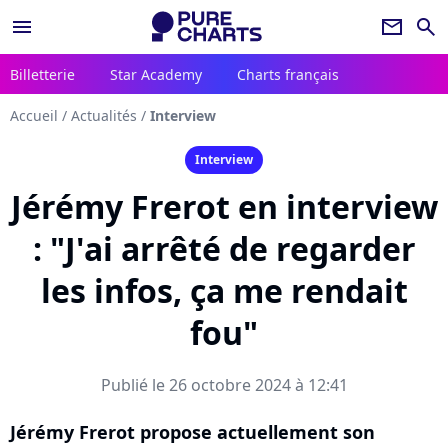
menu
newsletter
search
Billetterie
Star Academy
Charts français
Accueil
/
Actualités
/
Interview
Interview
Jérémy Frerot en interview
: "J'ai arrêté de regarder
les infos, ça me rendait
fou"
Publié le 26 octobre 2024 à 12:41
Jérémy Frerot propose actuellement son