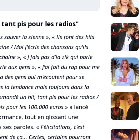
tant pis pour les radios"
is sauver la sienne
», «
Ils font des hits
ne / Moi j'écris des chansons qu'ils
chaine
», «
J'fais pas d'la zik qui parle
parle aux gens
», «
J'ai fait du rap pour me
 a des gens qui m'écoutent pour se
s la tendance mais toujours dans la
mandé un hit, tant pis pour les radios /
 pis pour les 100.000 euros
» a lancé
ormance, tout en glissant une
 ses paroles. «
Félicitations, c'est
ient de ça... Certes, certains pourront