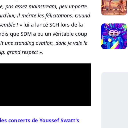
ble, pas assez mainstream, peu importe.
'hui, il mérite les félicitations. Quand
semble !
» lui a lancé SCH lors de la
andis que SDM a eu un véritable coup
t une standing ovation, donc je vais le
up, grand respect
».
les concerts de Youssef Swatt's