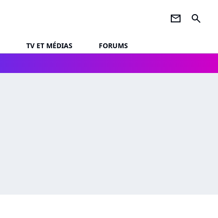
newsletter
search
TV ET MÉDIAS
FORUMS