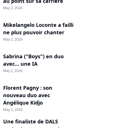
au point sur sa carrière
May 3, 2026
Mikelangelo Loconte a failli
ne plus pouvoir chanter
May 2, 2026
Sabrina ("Boys") en duo
avec... une IA
May 2, 2026
Florent Pagny : son
nouveau duo avec
Angélique Kidjo
May 2, 2026
Une finaliste de DALS