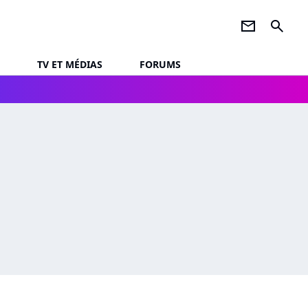
newsletter
search
TV ET MÉDIAS
FORUMS