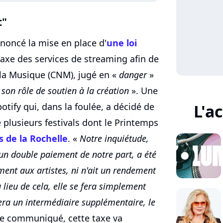
t"
noncé la mise en place d'
une loi
taxe des services de streaming afin de
 la Musique (CNM), jugé en «
danger
»
 son rôle de soutien à la création
». Une
tify qui, dans la foulée, a décidé de
L'a
e plusieurs festivals dont le Printemps
s de la Rochelle
. «
Notre inquiétude,
 un double paiement de notre part, a été
ement aux artistes, ni n'ait un rendement
u lieu de cela, elle se fera simplement
era un intermédiaire supplémentaire, le
 le communiqué, cette taxe va