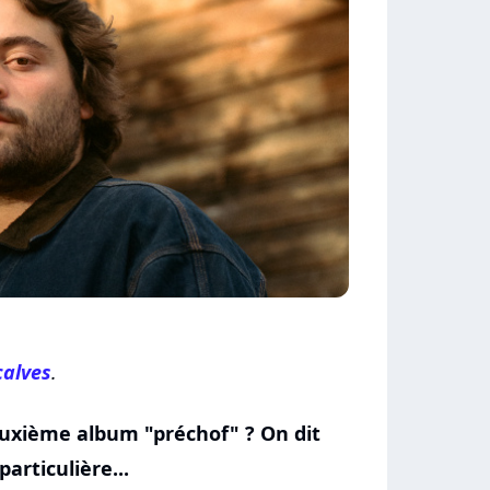
çalves
.
uxième album "préchof" ? On dit
articulière...