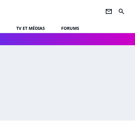
newsletter
search
TV ET MÉDIAS
FORUMS