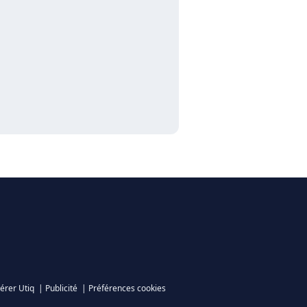
érer Utiq
|
Publicité
|
Préférences cookies