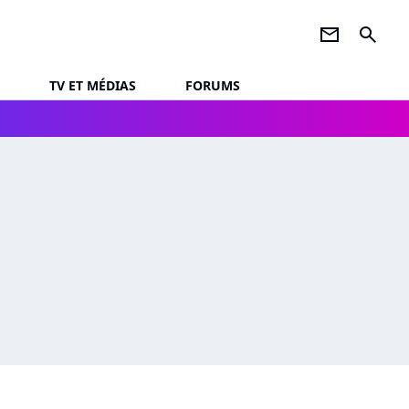
newsletter
search
TV ET MÉDIAS
FORUMS