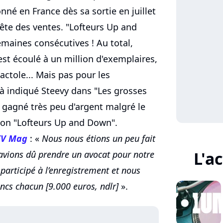
nné en France dès sa sortie en juillet
ête des ventes. "Lofteurs Up and
maines consécutives ! Au total,
'est écoulé à un million d'exemplaires,
actole... Mais pas pour les
jà indiqué Steevy dans "Les grosses
t gagné très peu d'argent malgré le
son "Lofteurs Up and Down".
TV Mag
: «
Nous nous étions un peu fait
L'a
avions dû prendre un avocat pour notre
 participé à l’enregistrement et nous
ncs chacun [9.000 euros, ndlr]
».