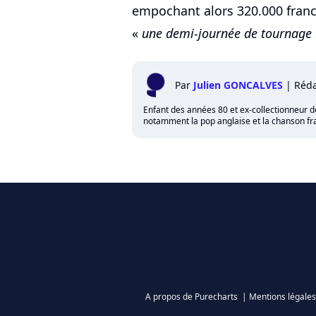
empochant alors 320.000 francs
«
une demi-journée de tournage
Par
Julien GONCALVES
|
Réda
Enfant des années 80 et ex-collectionneur de 
notamment la pop anglaise et la chanson fra
A propos de Purecharts
|
Mentions légales