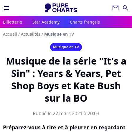
menu
newsletter
search
Billetterie
Star Academy
Charts français
Accueil
/
Actualités
/
Musique en TV
Musique en TV
Musique de la série "It's a
Sin" : Years & Years, Pet
Shop Boys et Kate Bush
sur la BO
Publié le 22 mars 2021 à 20:03
Préparez-vous à rire et à pleurer en regardant