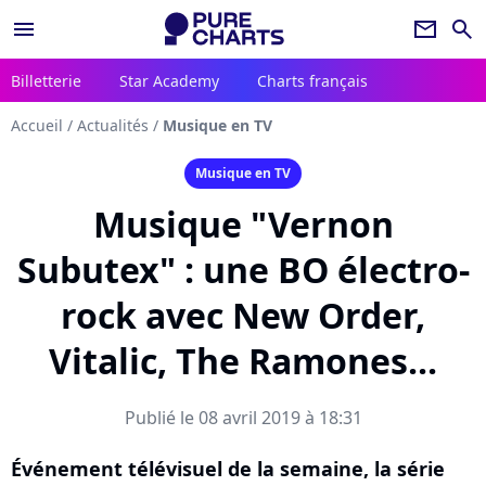
menu
newsletter
search
Billetterie
Star Academy
Charts français
Accueil
/
Actualités
/
Musique en TV
Musique en TV
Musique "Vernon
Subutex" : une BO électro-
rock avec New Order,
Vitalic, The Ramones...
Publié le 08 avril 2019 à 18:31
Événement télévisuel de la semaine, la série