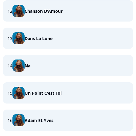
12
Chanson D'Amour
13
Dans La Lune
14
Na
15
Un Point C'est Toi
16
Adam Et Yves