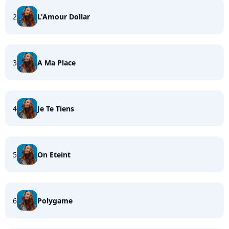
2
L'Amour Dollar
3
A Ma Place
4
Je Te Tiens
5
On Eteint
6
Polygame