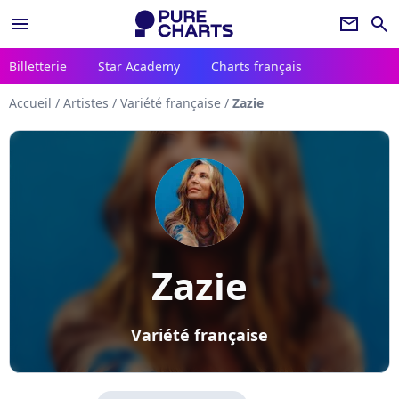
menu
newsletter
search
Billetterie
Star Academy
Charts français
Accueil
/
Artistes
/
Variété française
/
Zazie
Zazie
Variété française