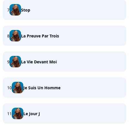
7
Stop
8
La Preuve Par Trois
9
La Vie Devant Moi
10
Je Suis Un Homme
11
Le Jour J