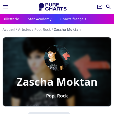
menu
newsletter
search
Billetterie
Star Academy
Charts français
Accueil
/
Artistes
/
Pop, Rock
/
Zascha Moktan
Zascha Moktan
Pop, Rock