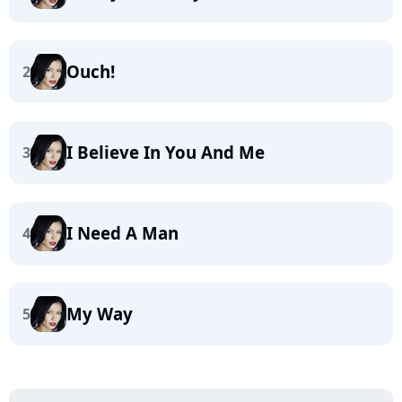
Ouch!
2
I Believe In You And Me
3
I Need A Man
4
My Way
5