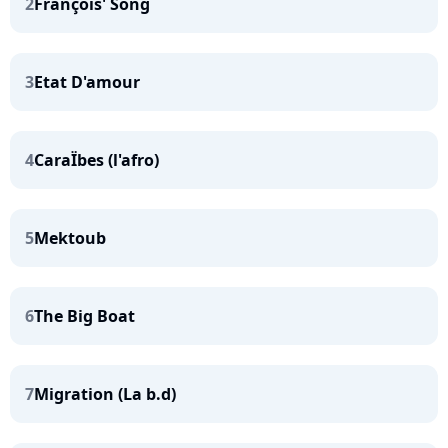
2
François' Song
3
Etat D'amour
4
CaraÏbes (l'afro)
5
Mektoub
6
The Big Boat
7
Migration (La b.d)