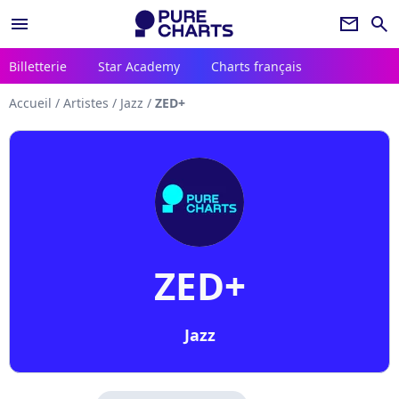
menu
newsletter
search
Billetterie
Star Academy
Charts français
Accueil
/
Artistes
/
Jazz
/
ZED+
ZED+
Jazz