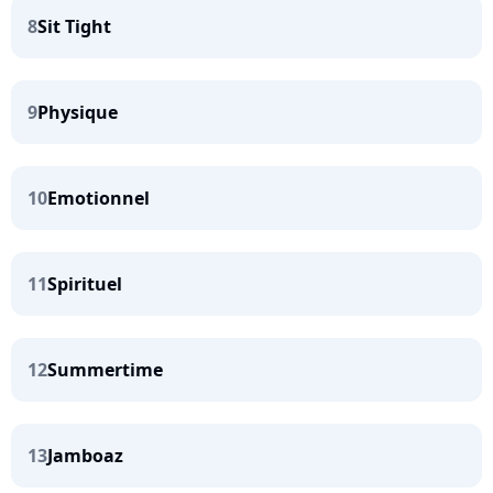
8
Sit Tight
9
Physique
10
Emotionnel
11
Spirituel
12
Summertime
13
Jamboaz