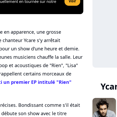
Voir
tuellement en tournée sur notre
lle en apparence, une grosse
 chanteur Ycare s'y arrêtait
 pour un show d'une heure et demie.
jeunes musiciens chauffe la salle. Leur
pop et acoustiques de "Rien", "Lisa"
 rappellent certains morceaux de
i un premier EP intitulé "Rien"
Yca
récises. Bondissant comme s'il était
 débute son show avec le titre