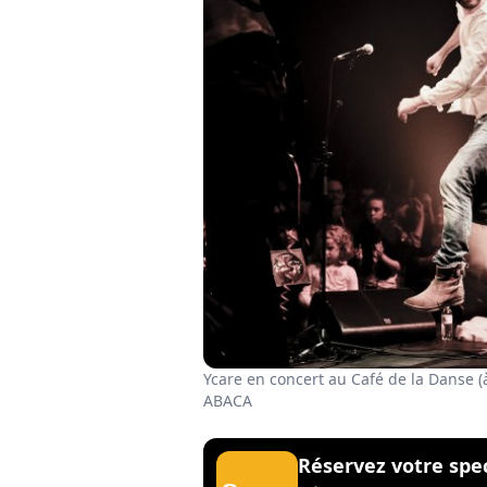
Ycare en concert au Café de la Danse (
ABACA
Réservez votre spe