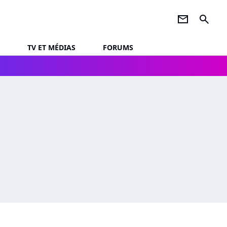
newsletter
search
TV ET MÉDIAS
FORUMS