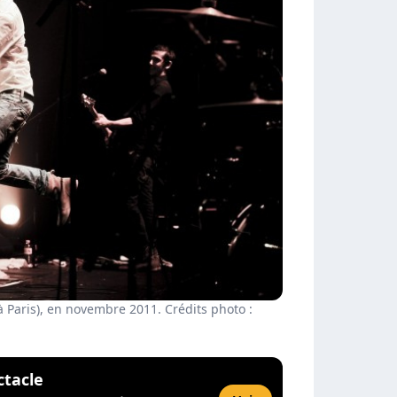
à Paris), en novembre 2011. Crédits photo :
ctacle